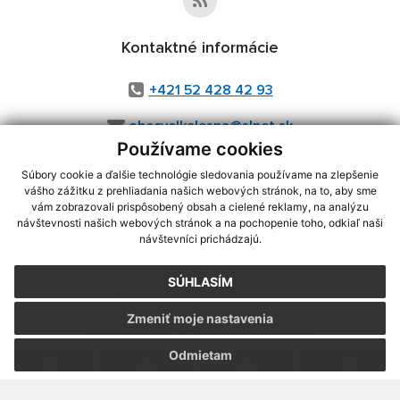
Kontaktné informácie
+421 52 428 42 93
obecvelkalesna@slnet.sk
Používame cookies
Súbory cookie a ďalšie technológie sledovania používame na zlepšenie
vášho zážitku z prehliadania našich webových stránok, na to, aby sme
využite možnosť získavania aktuálnych informácií s využitím RSS
,
vám zobrazovali prispôsobený obsah a cielené reklamy, na analýzu
CMS systém (redakčný) systém ECHELON 2,
Mapa stránok
,
web portál
,
návštevnosti našich webových stránok a na pochopenie toho, odkiaľ naši
návštevníci prichádzajú.
webhosting
,
webex.digital, s.r.o.
,
domény
,
registrácia domény
,
spoločnosť webex.digital, s.r.o.
,
technický prevádzkovateľ
SÚHLASÍM
Posledná aktualizácia:
04.08.2026
Zmeniť moje nastavenia
Vytlačiť stránku
|
Vyhlásenie o prístupnosti
Autorské práva
|
Cookies
Odmietam
webdesign
|