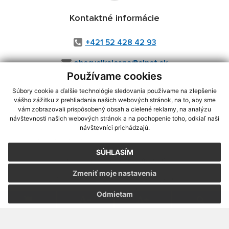
Kontaktné informácie
+421 52 428 42 93
obecvelkalesna@slnet.sk
Používame cookies
Súbory cookie a ďalšie technológie sledovania používame na zlepšenie
vášho zážitku z prehliadania našich webových stránok, na to, aby sme
využite možnosť získavania aktuálnych informácií s využitím RSS
,
vám zobrazovali prispôsobený obsah a cielené reklamy, na analýzu
CMS systém (redakčný) systém ECHELON 2,
Mapa stránok
,
web portál
,
návštevnosti našich webových stránok a na pochopenie toho, odkiaľ naši
návštevníci prichádzajú.
webhosting
,
webex.digital, s.r.o.
,
domény
,
registrácia domény
,
spoločnosť webex.digital, s.r.o.
,
technický prevádzkovateľ
SÚHLASÍM
Posledná aktualizácia:
04.08.2026
Zmeniť moje nastavenia
Vytlačiť stránku
|
Vyhlásenie o prístupnosti
Autorské práva
|
Cookies
Odmietam
webdesign
|