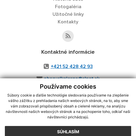
Fotogaléria
Užitočné linky
Kontakty
Kontaktné informácie
+421 52 428 42 93
obecvelkalesna@slnet.sk
Používame cookies
Súbory cookie a ďalšie technológie sledovania používame na zlepšenie
vášho zážitku z prehliadania našich webových stránok, na to, aby sme
využite možnosť získavania aktuálnych informácií s využitím RSS
,
vám zobrazovali prispôsobený obsah a cielené reklamy, na analýzu
CMS systém (redakčný) systém ECHELON 2,
Mapa stránok
,
web portál
,
návštevnosti našich webových stránok a na pochopenie toho, odkiaľ naši
návštevníci prichádzajú.
webhosting
,
webex.digital, s.r.o.
,
domény
,
registrácia domény
,
spoločnosť webex.digital, s.r.o.
,
technický prevádzkovateľ
SÚHLASÍM