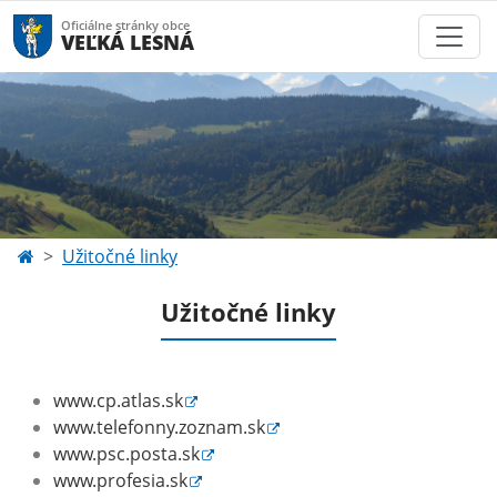
Oficiálne stránky obce
VEĽKÁ LESNÁ
Užitočné linky
Užitočné linky
www.cp.atlas.sk
www.telefonny.zoznam.sk
www.psc.posta.sk
www.profesia.sk