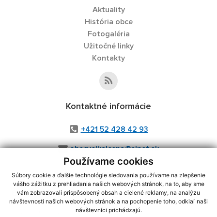
Aktuality
História obce
Fotogaléria
Užitočné linky
Kontakty
Kontaktné informácie
+421 52 428 42 93
obecvelkalesna@slnet.sk
Používame cookies
Súbory cookie a ďalšie technológie sledovania používame na zlepšenie
vášho zážitku z prehliadania našich webových stránok, na to, aby sme
využite možnosť získavania aktuálnych informácií s využitím RSS
,
vám zobrazovali prispôsobený obsah a cielené reklamy, na analýzu
CMS systém (redakčný) systém ECHELON 2,
Mapa stránok
,
web portál
,
návštevnosti našich webových stránok a na pochopenie toho, odkiaľ naši
návštevníci prichádzajú.
webhosting
,
webex.digital, s.r.o.
,
domény
,
registrácia domény
,