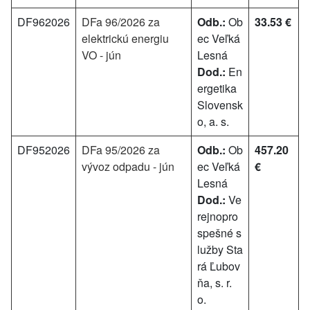
DF962026
DFa 96/2026 za
Odb.:
Ob
33.53 €
elektrickú energiu
ec Veľká
VO - jún
Lesná
Dod.:
En
ergetika
Slovensk
o, a. s.
DF952026
DFa 95/2026 za
Odb.:
Ob
457.20
vývoz odpadu - jún
ec Veľká
€
Lesná
Dod.:
Ve
rejnopro
spešné s
lužby Sta
rá Ľubov
ňa, s. r.
o.