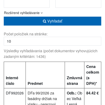
Rozšírené vyhľadávanie
Vyhľadať
Počet položiek na stránke:
Výsledky vyhľadávania (počet dokumentov vyhovujúcich
zadaným kritériám: 1436)
Cena
celkom
Interné
Zmluvná
(s
číslo
Predmet
strana
DPH)*
DF992026
DFa 99/2026 za
Odb.:
Ob
84.42 €
fasádny držiak na
ec Veľká
vlajku - nerezový
Lesná