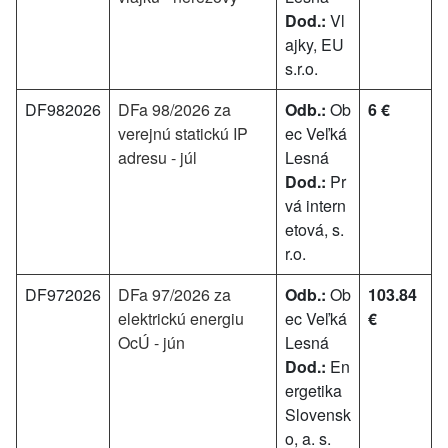
Dod.:
Vl
ajky, EU
s.r.o.
DF982026
DFa 98/2026 za
Odb.:
Ob
6 €
verejnú statickú IP
ec Veľká
adresu - júl
Lesná
Dod.:
Pr
vá intern
etová, s.
r.o.
DF972026
DFa 97/2026 za
Odb.:
Ob
103.84
elektrickú energiu
ec Veľká
€
OcÚ - jún
Lesná
Dod.:
En
ergetika
Slovensk
o, a. s.