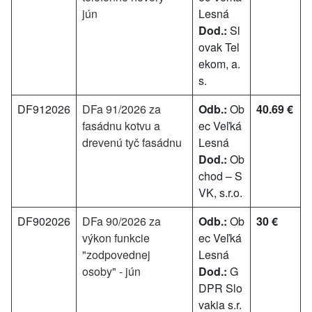
jún
Lesná
Dod.:
Sl
ovak Tel
ekom, a.
s.
DF912026
DFa 91/2026 za
Odb.:
Ob
40.69 €
fasádnu kotvu a
ec Veľká
drevenú tyč fasádnu
Lesná
Dod.:
Ob
chod – S
VK, s.r.o.
DF902026
DFa 90/2026 za
Odb.:
Ob
30 €
výkon funkcie
ec Veľká
"zodpovednej
Lesná
osoby" - jún
Dod.:
G
DPR Slo
vakia s.r.