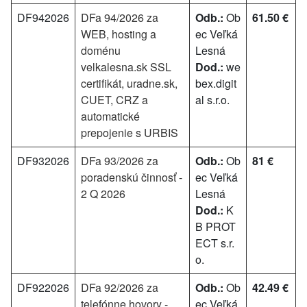
DF942026
DFa 94/2026 za
Odb.:
Ob
61.50 €
WEB, hosting a
ec Veľká
doménu
Lesná
velkalesna.sk SSL
Dod.:
we
certifikát, uradne.sk,
bex.digit
CUET, CRZ a
al s.r.o.
automatické
prepojenie s URBIS
DF932026
DFa 93/2026 za
Odb.:
Ob
81 €
poradenskú činnosť -
ec Veľká
2 Q 2026
Lesná
Dod.:
K
B PROT
ECT s.r.
o.
DF922026
DFa 92/2026 za
Odb.:
Ob
42.49 €
telefónne hovory -
ec Veľká