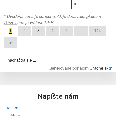
o.
*
Uvedená cena je konečná. Ak je dodávateľ platcom
DPH, cena je vrátane DPH.
1
2
3
4
5
...
144
»
načítať ďalšie ...
Generované portálom
Uradne.sk
Napíšte nám
Meno: