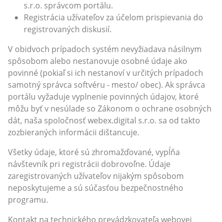
s.r.o. správcom portálu.
Registrácia užívateľov za účelom prispievania do
registrovaných diskusií.
V obidvoch prípadoch systém nevyžiadava násilnym
spôsobom alebo nestanovuje osobné údaje ako
povinné (pokiaľ si ich nestanoví v určitých prípadoch
samotný správca softvéru - mesto/ obec). Ak správca
portálu vyžaduje vyplnenie povinných údajov, ktoré
môžu byť v nesúlade so Zákonom o ochrane osobných
dát, naša spoločnosť webex.digital s.r.o. sa od takto
zozbieraných informácii dištancuje.
Všetky údaje, ktoré sú zhromažďované, vypĺňa
návštevník pri registrácii dobrovoľne. Údaje
zaregistrovaných užívateľov nijakým spôsobom
neposkytujeme a sú súčasťou bezpečnostného
programu.
Kontakt na technického prevádzkovateľa webovej