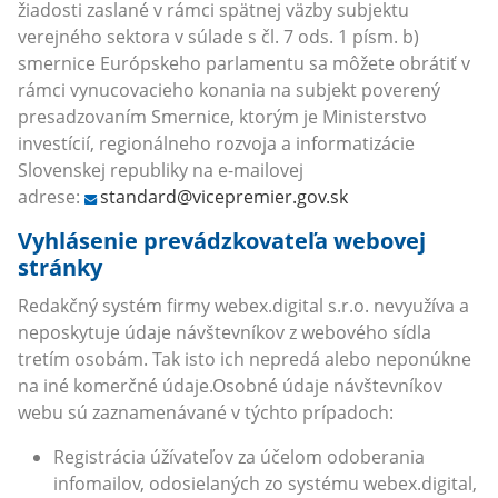
žiadosti zaslané v rámci spätnej väzby subjektu
verejného sektora v súlade s čl. 7 ods. 1 písm. b)
smernice Európskeho parlamentu sa môžete obrátiť v
rámci vynucovacieho konania na subjekt poverený
presadzovaním Smernice, ktorým je Ministerstvo
investícií, regionálneho rozvoja a informatizácie
Slovenskej republiky na e-mailovej
adrese:
standard@vicepremier.gov.sk
Vyhlásenie prevádzkovateľa webovej
stránky
Redakčný systém firmy webex.digital s.r.o. nevyužíva a
neposkytuje údaje návštevníkov z webového sídla
tretím osobám. Tak isto ich nepredá alebo neponúkne
na iné komerčné údaje.Osobné údaje návštevníkov
webu sú zaznamenávané v týchto prípadoch:
Registrácia úžívateľov za účelom odoberania
infomailov, odosielaných zo systému webex.digital,