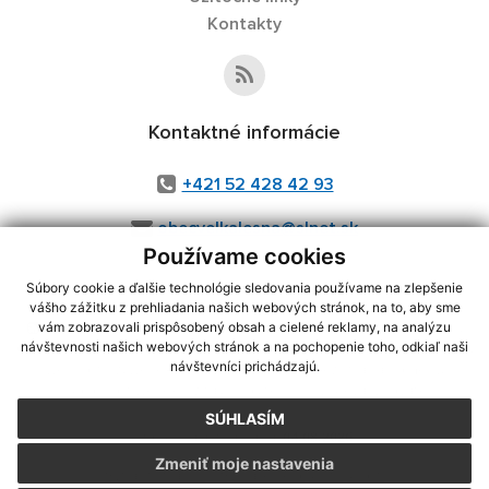
Kontakty
Kontaktné informácie
+421 52 428 42 93
obecvelkalesna@slnet.sk
Používame cookies
Súbory cookie a ďalšie technológie sledovania používame na zlepšenie
vášho zážitku z prehliadania našich webových stránok, na to, aby sme
využite možnosť získavania aktuálnych informácií s využitím RSS
,
vám zobrazovali prispôsobený obsah a cielené reklamy, na analýzu
CMS systém (redakčný) systém ECHELON 2,
Mapa stránok
,
web portál
,
návštevnosti našich webových stránok a na pochopenie toho, odkiaľ naši
návštevníci prichádzajú.
webhosting
,
webex.digital, s.r.o.
,
domény
,
registrácia domény
,
spoločnosť webex.digital, s.r.o.
,
technický prevádzkovateľ
SÚHLASÍM
Posledná aktualizácia:
04.08.2026
Zmeniť moje nastavenia
Vytlačiť stránku
|
Vyhlásenie o prístupnosti