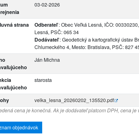
tum
03-02-2026
rejnenia
luvná strana
Odberateľ
: Obec Veľká Lesná, IČO: 00330230, 
Lesná, PSČ: 065 34
Dodávateľ
: Geodetický a kartografický ústav B
Chlumeckého 4, Mesto: Bratislava, PSČ: 827 4
no
Ján Michna
hvaľujúceho
nkcia
starosta
hvaľujúceho
lohy
velka_lesna_20260202_135520.pdf
dená cena je konečná. Ak je dodávateľ platcom DPH, cena je
znam objednávok