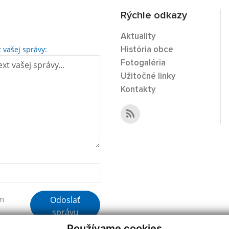
Rýchle odkazy
Aktuality
t vašej správy:
História obce
Fotogaléria
Užitočné linky
Kontakty
Odoslať
ím
správu
Používame cookies