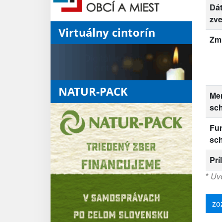
Dá
zve
Virtuálny cintorín
Zm
NATUR-PACK
Me
sc
Fu
sc
Prí
*
Uve
zo