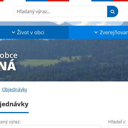
Hľadaný výraz...
Život v obci
Zverejňova
 obce
SNÁ
Objednávky
jednávky
aný výraz:
Hľadať v: