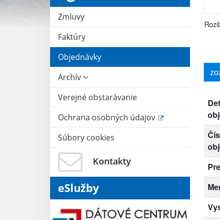
Zmluvy
Rozš
Faktúry
Objednávky
zo
Archív
Verejné obstarávanie
Det
ob
Ochrana osobných údajov
Čís
Súbory cookies
ob
Kontakty
Pr
eSlužby
Me
Vy