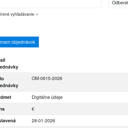
írené vyhľadávanie
znam objednávok
ail
jednávky
OM-0615-2026
lo
jednávky
edmet
Digitálne údaje
na
€
stavená
28-01-2026