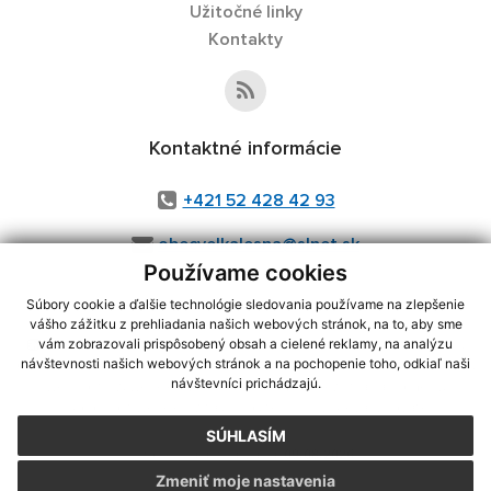
Užitočné linky
Kontakty
Kontaktné informácie
+421 52 428 42 93
obecvelkalesna@slnet.sk
Používame cookies
Súbory cookie a ďalšie technológie sledovania používame na zlepšenie
vášho zážitku z prehliadania našich webových stránok, na to, aby sme
využite možnosť získavania aktuálnych informácií s využitím RSS
,
vám zobrazovali prispôsobený obsah a cielené reklamy, na analýzu
CMS systém (redakčný) systém ECHELON 2,
Mapa stránok
,
web portál
,
návštevnosti našich webových stránok a na pochopenie toho, odkiaľ naši
návštevníci prichádzajú.
webhosting
,
webex.digital, s.r.o.
,
domény
,
registrácia domény
,
spoločnosť webex.digital, s.r.o.
,
technický prevádzkovateľ
SÚHLASÍM
Posledná aktualizácia:
09.08.2026
Zmeniť moje nastavenia