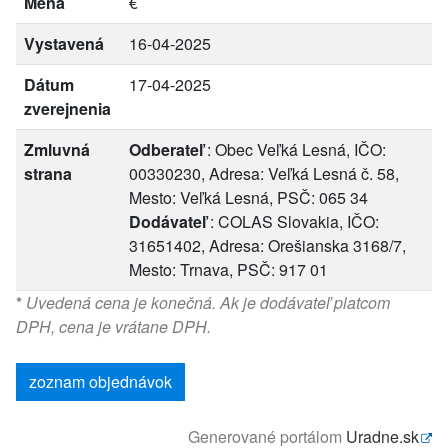
Mena
€
Vystavená
16-04-2025
Dátum
17-04-2025
zverejnenia
Zmluvná
Odberateľ
: Obec Veľká Lesná, IČO:
strana
00330230, Adresa: Veľká Lesná č. 58,
Mesto: Veľká Lesná, PSČ: 065 34
Dodávateľ
: COLAS Slovakia, IČO:
31651402, Adresa: Orešianska 3168/7,
Mesto: Trnava, PSČ: 917 01
*
Uvedená cena je konečná. Ak je dodávateľ platcom
DPH, cena je vrátane DPH.
zoznam objednávok
Generované portálom
Uradne.sk